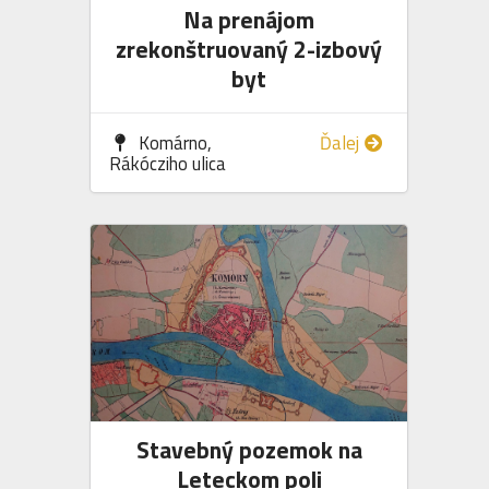
Na prenájom
zrekonštruovaný 2-izbový
byt
Komárno,
Ďalej
Rákócziho ulica
Stavebný pozemok na
Leteckom poli