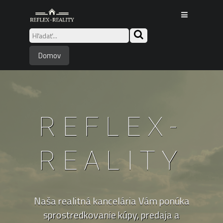
Domov
REFLEX-
REALITY
Naša realitná kancelária Vám ponúka
sprostredkovanie kúpy, predaja a